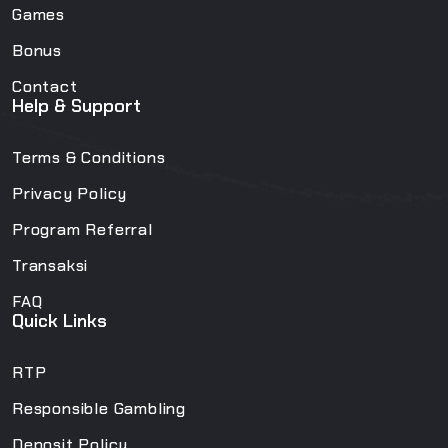
Games
Bonus
Contact
Help & Support
Terms & Conditions
Privacy Policy
Program Referral
Transaksi
FAQ
Quick Links
RTP
Responsible Gambling
Deposit Policy