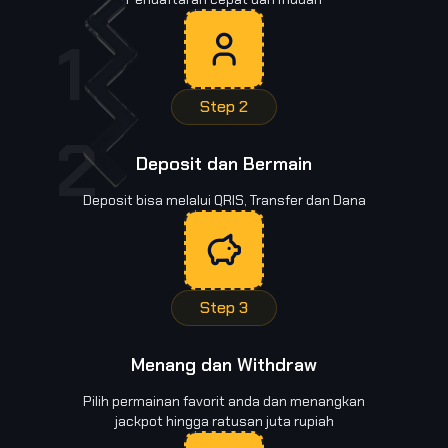
1
Step 2
2
Deposit dan Bermain
Deposit bisa melalui QRIS, Transfer dan Dana
Step 3
Menang dan Withdraw
Pilih permainan favorit anda dan menangkan
jackpot hingga ratusan juta rupiah