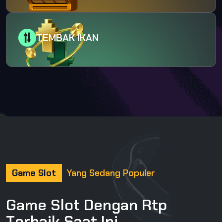
TEMBAK IKAN
Game Slot
Yang Sedang Populer
G
a
m
e
S
l
o
t
D
e
n
g
a
n
R
t
p
T
e
r
b
a
i
k
S
a
a
t
I
n
i