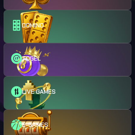
DOMINO
TOGEL
LIVE GAMES
E-GAMES