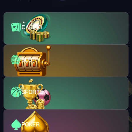
CASINO
SLOT
SPORTS
POKER